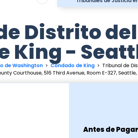
Tribunales de Justicia 
de Distrito d
e King - Seatt
ado de Washington
>
Condado de King
>
Tribunal de Di
ounty Courthouse, 516 Third Avenue, Room E-327, Seattle
Antes de Pagar