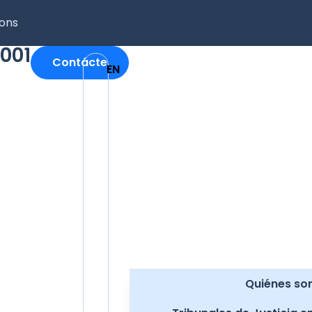
ions
001
Contácte
EN
Quiénes s