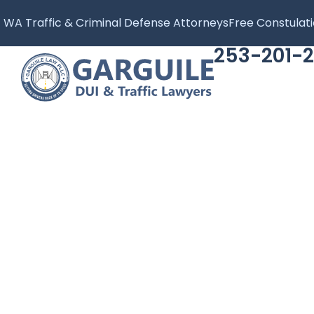
WA Traffic & Criminal Defense Attorneys
Free Constulat
253-201-2