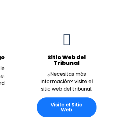
go
Sitio Web del
Tribunal
le
¿Necesitas más
me,
información? Visite el
rd
sitio web del tribunal.
Visite el Sitio
Web