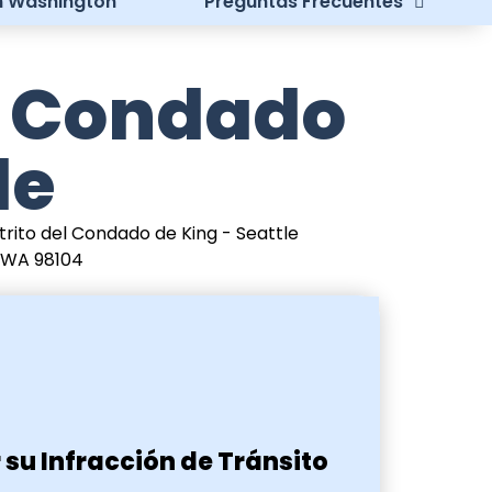
en Washington
Preguntas Frecuentes
el Condado
le
strito del Condado de King - Seattle
, WA 98104
 su Infracción de Tránsito