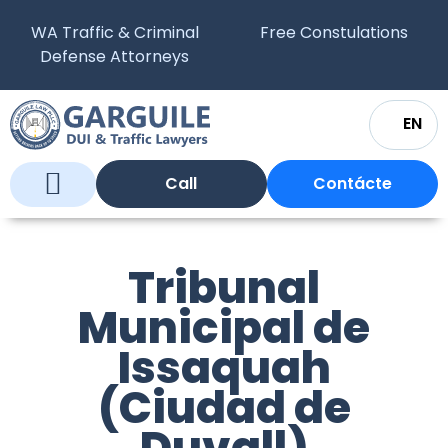
WA Traffic & Criminal
Free Constulations
Defense Attorneys
EN
Call
Contácte
Quiénes somos?
Qué hacemos?
Tribunales de Justicia en Washington
Preguntas Frecuentes
Tribunal
Municipal de
Issaquah
(Ciudad de
Duvall)