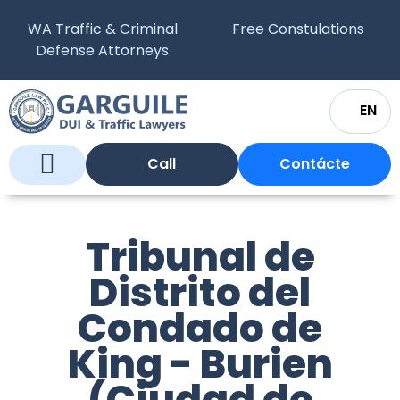
WA Traffic & Criminal
Free Constulations
Defense Attorneys
EN
Call
Contácte
Quiénes somos?
Qué hacemos?
Tribunales de Justicia en Washington
Preguntas Frecuentes
Tribunal de
Distrito del
Condado de
King - Burien
(Ciudad de