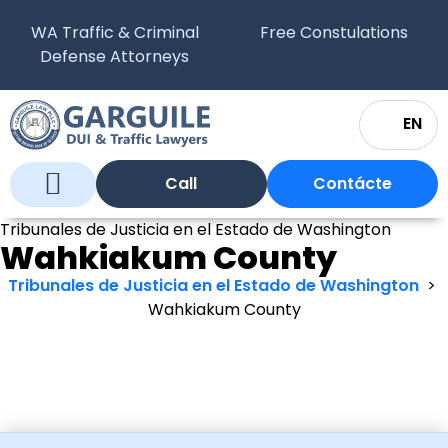
WA Traffic & Criminal
Free Constulations
Defense Attorneys
EN
Call
Contácte
Quiénes somos?
Qué hacemos?
Tribunales de Justicia en Washington
Preguntas Frecuentes
Tribunales de Justicia en el Estado de Washington
Wahkiakum County
Tribunales de Justicia en el Estado de Washington
>
Wahkiakum County